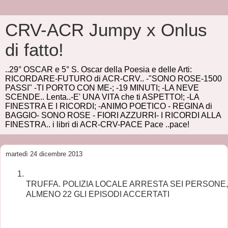
CRV-ACR Jumpy x Onlus
di fatto!
..29° OSCAR e 5° S. Oscar della Poesia e delle Arti:
RICORDARE-FUTURO di ACR-CRV.. -"SONO ROSE-1500
PASSI" -TI PORTO CON ME-; -19 MINUTI; -LA NEVE
SCENDE.. Lenta..-E' UNA VITA che ti ASPETTO!; -LA
FINESTRA E I RICORDI; -ANIMO POETICO - REGINA di
BAGGIO- SONO ROSE - FIORI AZZURRI- I RICORDI ALLA
FINESTRA.. i libri di ACR-CRV-PACE Pace ..pace!
martedì 24 dicembre 2013
TRUFFA. POLIZIA LOCALE ARRESTA SEI PERSONE,
ALMENO 22 GLI
EPISODI ACCERTATI