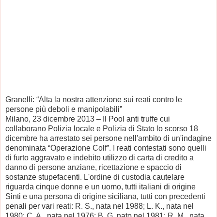
Granelli: “Alta la nostra attenzione sui reati contro le
persone più deboli e manipolabili”
Milano, 23 dicembre 2013 – Il Pool anti truffe cui
collaborano Polizia locale e Polizia di Stato lo scorso 18
dicembre ha arrestato sei persone nell'ambito di un'indagine
denominata “Operazione Colf”. I reati contestati sono quelli
di furto aggravato e indebito utilizzo di carta di credito a
danno di persone anziane, ricettazione e spaccio di
sostanze stupefacenti. L'ordine di custodia cautelare
riguarda cinque donne e un uomo, tutti italiani di origine
Sinti e una persona di origine siciliana, tutti con precedenti
penali per vari reati: R. S., nata nel 1988; L. K., nata nel
1980; C. A., nata nel 1976; B. G. nato nel 1981; R. M., nata